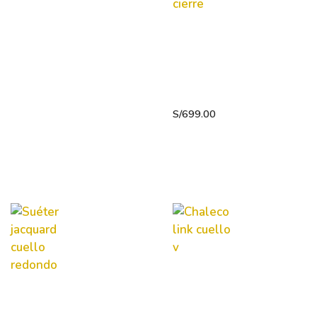
Suéter
jacquard
medio
cierre
S/
699.00
Chaleco
link
Suéter