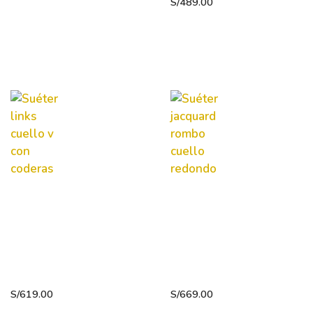
S/
489.00
Suéter
Suéter
links
jacquard
cuello v
rombo
con
cuello
coderas
redondo
S/
619.00
S/
669.00