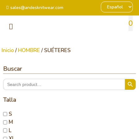
sales@andesknitwear.com
0
Inicio
/
HOMBRE
/ SUÉTERES
Buscar
Search Butt
Search
for:
Talla
S
M
L
XL