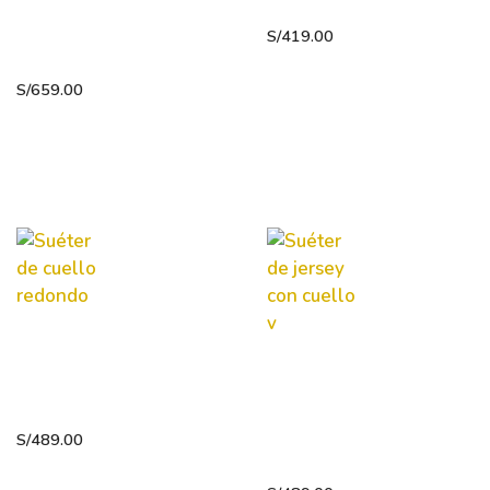
cuello v
jacquard
cuello
S/
419.00
redondo
S/
659.00
Suéter
de cuello
Suéter
redondo
de jersey
con
S/
489.00
cuello v