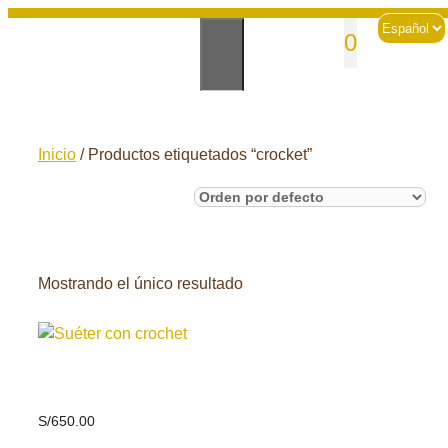
Skip
Choose
sales@andesknitwear.com
0
to
a
language
content
Inicio
/ Productos etiquetados “crocket”
Mostrando el único resultado
Suéter con crochet
S/
650.00