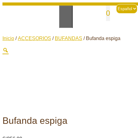
Skip
Choose
sales@andesknitwear.com
0
to
a
language
content
Inicio
/
ACCESORIOS
/
BUFANDAS
/ Bufanda espiga
Bufanda espiga