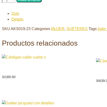
jacquard
cuello
Size
largo
Details
cantidad
SKU
AKS019-23
Categories
MUJER
,
SUÉTERES
Tags
baby
Productos relacionados
Cárdigan cable cuello v
Cárdi
S/
189.00
S/
639.