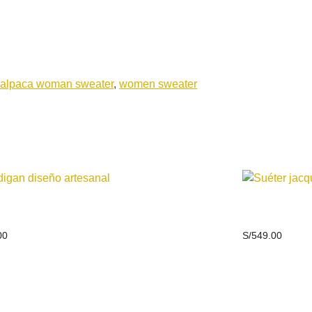
 alpaca woman sweater
,
women sweater
gan diseño artesanal
Suéter jacqu
00
S/
549.00