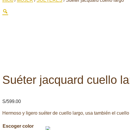
Inicio
/
MUJER
/
SUÉTERES
/ Suéter jacquard cuello largo
Suéter jacquard cuello l
S/
599.00
Hermoso y ligero suéter de cuello largo, usa también el cuel
Escoger color