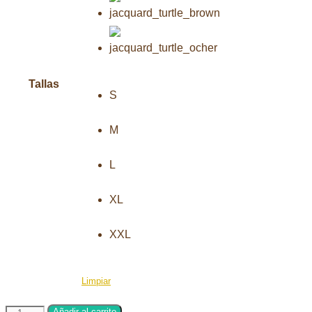
Tallas
S
M
L
XL
XXL
Limpiar
Suéter
Añadir al carrito