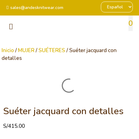
sales@andesknitwear.com
0
Inicio
/
MUJER
/
SUÉTERES
/ Suéter jacquard con
detalles
Suéter jacquard con detalles
S/
415.00